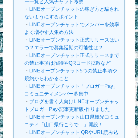
ー一覧と人気チャット考察
・
LINEオープンチャットの稼ぎ方と騙され
ないようにするポイント
・
LINEオープンチャットでメンバーを効率
よく増やす人集め方法
・
LINEオープンチャット正式リリースはい
つ？エラーで募集延期の可能性は？
・
LINEオープンチャット正式リリースまで
の禁止事項は招待やQRコード拡散など
・
LINEオープンチャット5つの禁止事項や
規約からわかること
・
LINEオープンチャット「ブロガーPay」
コミュニティメンバー募集中
・
ブログを書く人向けLINEオープンチャッ
トブロガーPay-記事更新版-作りました
・
LINEオープンチャット山口県観光コミュ
ニティ「山口県行こうで！」開設！
・
LINEオープンチャット QRやURL読み込