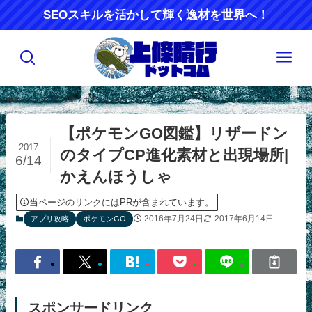
SEOスキルを活かして輝く逸材を世界へ！
ホーム
アプリ攻略
ポケモンGO
【ポケモンGO図鑑】リザードン
2017
のタイプCP進化素材と出現場所|
6/14
かえんほうしゃ
当ページのリンクにはPRが含まれています。
2016年7月24日
2017年6月14日
アプリ攻略
ポケモンGO
スポンサードリンク