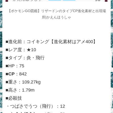
【ポケモンGO図鑑】リザードンのタイプCP進化素材と出現場
所|かえんほうしゃ
■進化前：コイキング【進化素材はアメ400】
■レア度：★10
■タイプ：炎・飛行
■HP：75
■
CP
：842
■重さ：109.27kg
■高さ：1.79m
■必殺技
・つばさでうつ（飛行）：12