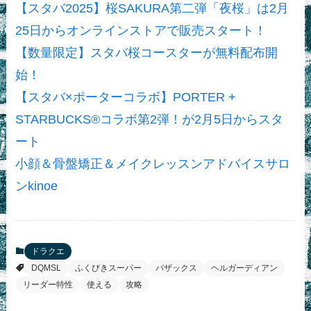
【スタバ2025】桜SAKURA第二弾「夜桜」は2月
25日からオンラインストアで販売スタート！
【数量限定】スタバ桜コースターが無料配布開
始！
【スタバ×ポーターコラボ】PORTER +
STARBUCKS®コラボ第2弾！が2月5日からスタ
ート
小顔＆骨盤矯正＆メイクレッスンアドバイスサロ
ンkinoe
ドラクエ
DQMSL
ふくびきスーパー
バザックス
ヘルガーディアン
リーダー特性
使える
攻略