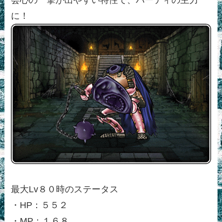
に！
最大Lv８０時のステータス
・HP：５５２
・MP：１６８