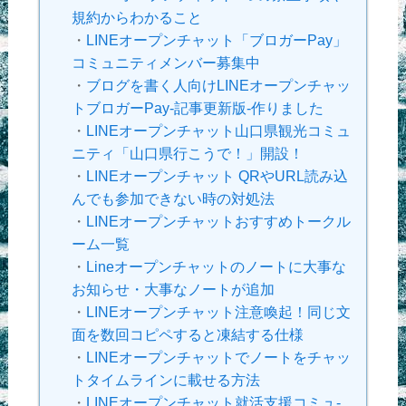
規約からわかること
・
LINEオープンチャット「ブロガーPay」
コミュニティメンバー募集中
・
ブログを書く人向けLINEオープンチャッ
トブロガーPay-記事更新版-作りました
・
LINEオープンチャット山口県観光コミュ
ニティ「山口県行こうで！」開設！
・
LINEオープンチャット QRやURL読み込
んでも参加できない時の対処法
・
LINEオープンチャットおすすめトークル
ーム一覧
・
Lineオープンチャットのノートに大事な
お知らせ・大事なノートが追加
・
LINEオープンチャット注意喚起！同じ文
面を数回コピペすると凍結する仕様
・
LINEオープンチャットでノートをチャッ
トタイムラインに載せる方法
・
LINEオープンチャット就活支援コミュ-