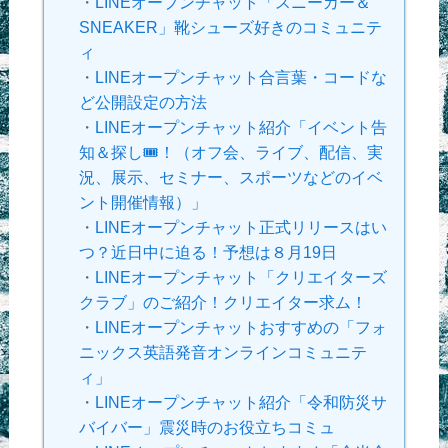
・
LINEオープンチャット「スニーカー＆
SNEAKER」靴シューズ好きのコミュニテ
ィ
・
LINEオープンチャット合言葉・コードな
ど公開設定の方法
・
LINEオープンチャット紹介「イベント告
知＆探し🎟！（オフ会、ライブ、配信、実
況、展示、セミナー、スポーツなどのイベ
ント開催情報）」
・
LINEオープンチャット正式リリースはい
つ？近日中に迫る！予想は８月19日
・
LINEオープンチャット「クリエイターズ
クラブ」のご紹介！クリエイター求ム！
・
LINEオープンチャットおすすめの「フォ
ニックス英語発音オンラインコミュニテ
ィ」
・
LINEオープンチャット紹介「令和防災サ
バイバー」震災時のお役立ちコミュ