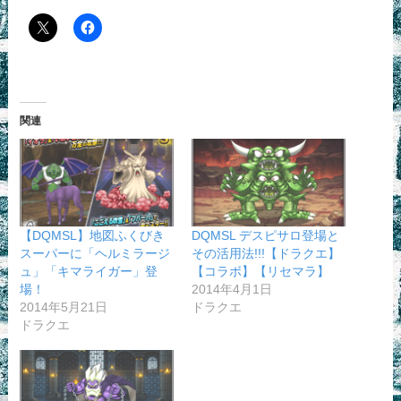
関連
【DQMSL】地図ふくびき
DQMSL デスピサロ登場と
スーパーに「ヘルミラージ
その活用法!!!【ドラクエ】
ュ」「キマライガー」登
【コラボ】【リセマラ】
場！
2014年4月1日
2014年5月21日
ドラクエ
ドラクエ