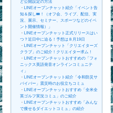
ど公開設定の方法
・
LINEオープンチャット紹介「イベント告
知＆探し🎟！（オフ会、ライブ、配信、実
況、展示、セミナー、スポーツなどのイベ
ント開催情報）」
・
LINEオープンチャット正式リリースはい
つ？近日中に迫る！予想は８月19日
・
LINEオープンチャット「クリエイターズ
クラブ」のご紹介！クリエイター求ム！
・
LINEオープンチャットおすすめの「フォ
ニックス英語発音オンラインコミュニテ
ィ」
・
LINEオープンチャット紹介「令和防災サ
バイバー」震災時のお役立ちコミュ
・
LINEオープンチャットおすすめ「全米全
英ゴルフ実況コミュ」のご紹介
・
LINEオープンチャットおすすめ「みんな
で痩せるダイエットコミュ」の紹介