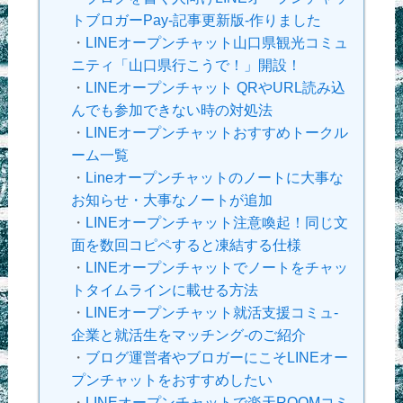
トブロガーPay-記事更新版-作りました
・
LINEオープンチャット山口県観光コミュ
ニティ「山口県行こうで！」開設！
・
LINEオープンチャット QRやURL読み込
んでも参加できない時の対処法
・
LINEオープンチャットおすすめトークル
ーム一覧
・
Lineオープンチャットのノートに大事な
お知らせ・大事なノートが追加
・
LINEオープンチャット注意喚起！同じ文
面を数回コピペすると凍結する仕様
・
LINEオープンチャットでノートをチャッ
トタイムラインに載せる方法
・
LINEオープンチャット就活支援コミュ-
企業と就活生をマッチング-のご紹介
・
ブログ運営者やブロガーにこそLINEオー
プンチャットをおすすめしたい
・
LINEオープンチャットで楽天ROOMコミ