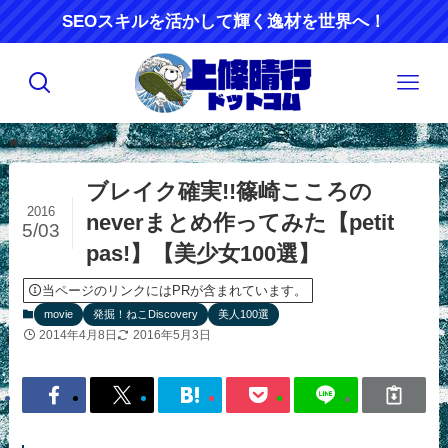
SEOスキルを活かして輝く逸材を世界へ！
ホーム
エンターティメント
movie
ブレイク確実!!篠崎こころの
2016
neverまとめ作ってみた【petit
5/03
pas!】【美少女100選】
当ページのリンクにはPRが含まれています。
movie
発掘！ねこDiscovery
美人100選
2014年4月8日
2016年5月3日