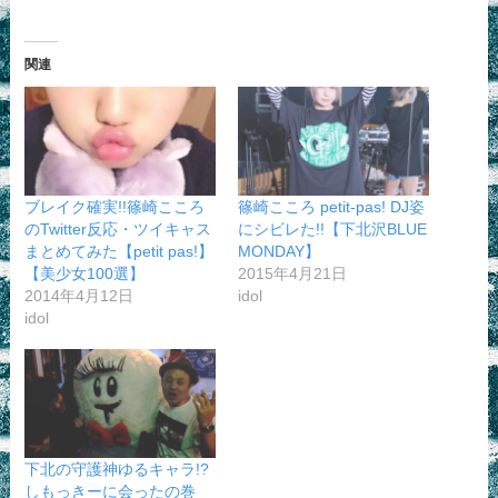
関連
ブレイク確実!!篠崎こころ
篠崎こころ petit-pas! DJ姿
のTwitter反応・ツイキャス
にシビレた!!【下北沢BLUE
まとめてみた【petit pas!】
MONDAY】
【美少女100選】
2015年4月21日
2014年4月12日
idol
idol
下北の守護神ゆるキャラ!?
しもっきーに会ったの巻