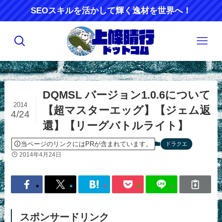
SEOスキルを活かして輝く逸材を世界へ！
ホーム
アプリ攻略
ドラクエ
DQMSL バージョン1.0.6について
2014
【超マスターエッグ】【ジェム返
4/24
還】【リーグバトルライト】
当ページのリンクにはPRが含まれています。
ドラクエ
2014年4月24日
スポンサードリンク