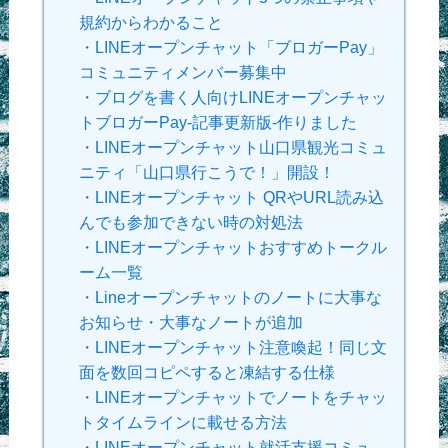
規約からわかること
・
LINEオープンチャット「ブロガーPay」
コミュニティメンバー募集中
・
ブログを書く人向けLINEオープンチャッ
トブロガーPay-記事更新版-作りました
・
LINEオープンチャット山口県観光コミュ
ニティ「山口県行こうで！」開設！
・
LINEオープンチャット QRやURL読み込
んでも参加できない時の対処法
・
LINEオープンチャットおすすめトークル
ーム一覧
・
Lineオープンチャットのノートに大事な
お知らせ・大事なノートが追加
・
LINEオープンチャット注意喚起！同じ文
面を数回コピペすると凍結する仕様
・
LINEオープンチャットでノートをチャッ
トタイムラインに載せる方法
・
LINEオープンチャット就活支援コミュ-