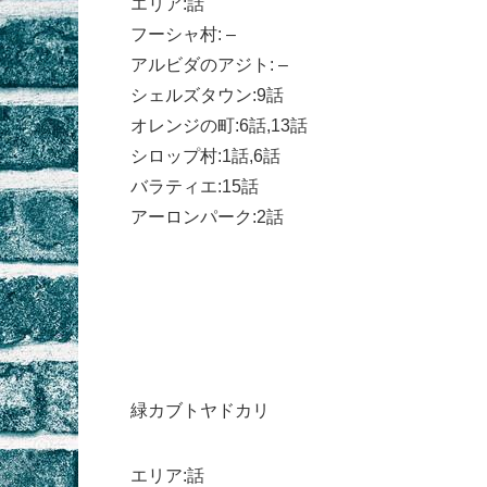
エリア:話
フーシャ村: –
アルビダのアジト: –
シェルズタウン:9話
オレンジの町:6話,13話
シロップ村:1話,6話
バラティエ:15話
アーロンパーク:2話
緑カブトヤドカリ
エリア:話