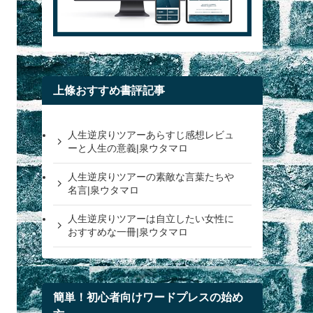
上條おすすめ書評記事
人生逆戻りツアーあらすじ感想レビュ
ーと人生の意義|泉ウタマロ
人生逆戻りツアーの素敵な言葉たちや
名言|泉ウタマロ
人生逆戻りツアーは自立したい女性に
おすすめな一冊|泉ウタマロ
簡単！初心者向けワードプレスの始め