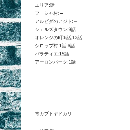
エリア:話
フーシャ村: –
アルビダのアジト: –
シェルズタウン:9話
オレンジの町:6話,13話
シロップ村:1話,6話
バラティエ:15話
アーロンパーク:1話
青カブトヤドカリ