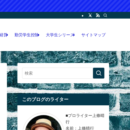
ー・コンサル・人脈論などの各情報などを記載。LINEオープンチャット攻略執筆
経営
勤労学生控除
大学生シリーズ
サイトマップ
このブログのライター
■プロライター上條晴
行
名前：上條晴行