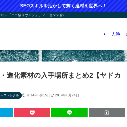
SEOスキルを活かして輝く逸材を世界へ！
ン「ニコ祭りサロン」、アドセンス合格応援！人つなぎ屋さん活動、人生逆戻りツア
人脈
・進化素材の入手場所まとめ2【ヤドカ
2014年5月15日
2014年6月24日
ピーストレクル