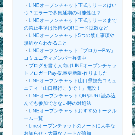
・
LINEオープンチャット正式リリースはい
つ？エラーで募集延期の可能性は？
・
LINEオープンチャット正式リリースまで
の禁止事項は招待やQRコード拡散など
・
LINEオープンチャット5つの禁止事項や
規約からわかること
・
LINEオープンチャット「ブロガーPay」
コミュニティメンバー募集中
・
ブログを書く人向けLINEオープンチャッ
トブロガーPay-記事更新版-作りました
・
LINEオープンチャット山口県観光コミュ
ニティ「山口県行こうで！」開設！
・
LINEオープンチャット QRやURL読み込
んでも参加できない時の対処法
・
LINEオープンチャットおすすめトークル
ーム一覧
・
Lineオープンチャットのノートに大事な
お知らせ・大事なノートが追加