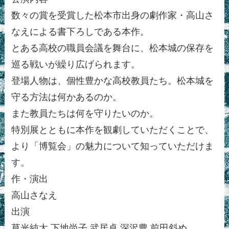
数々の賞を受賞した松本市出身の劇作家・高山さ
なえによる書下ろしである本作。
とある高校の職員会議を舞台に、松本城の保存を
巡る戦いが繰り広げられます。
登場人物は、個性豊かな高校教員たち。松本城を
守る方法は何かあるのか。
また教員たちは何を守りたいのか。
特別展とともに本作を観劇していただくことで、
より「博覧会」の魅力について知っていただけま
す。
作・演出
高山さなえ
出演
草光純太 下地尚子 武居卓 深沢豊 前田斜め