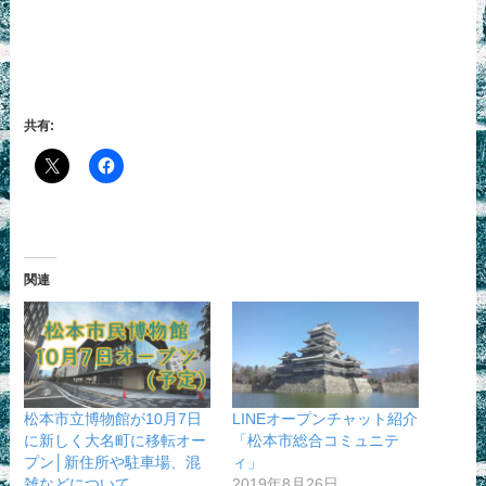
共有:
関連
松本市立博物館が10月7日
LINEオープンチャット紹介
に新しく大名町に移転オー
「松本市総合コミュニテ
プン│新住所や駐車場、混
ィ」
雑などについて
2019年8月26日