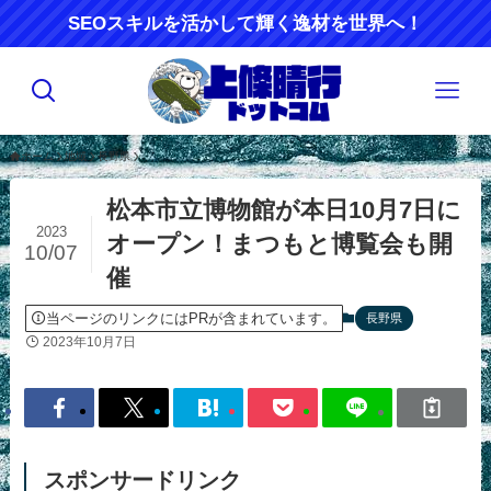
SEOスキルを活かして輝く逸材を世界へ！
ホーム
地域
長野県
松本市立博物館が本日10月7日に
2023
オープン！まつもと博覧会も開
10/07
催
当ページのリンクにはPRが含まれています。
長野県
2023年10月7日
スポンサードリンク