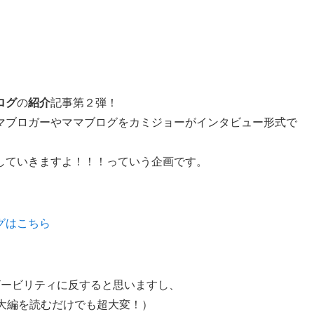
ログ
の
紹介
記事第２弾！
マブロガーやママブログをカミジョーがインタビュー形式で
していきますよ！！！っていう企画です。
グはこちら
。
ザービリティに反すると思いますし、
大編を読むだけでも超大変！）