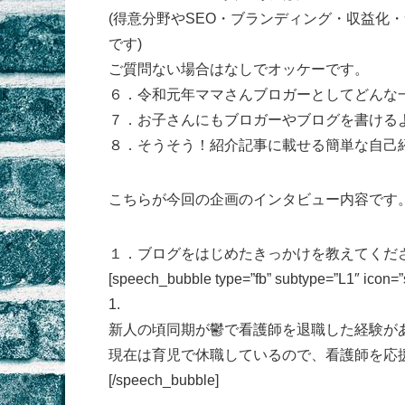
(得意分野やSEO・ブランディング・収益化
です)
ご質問ない場合はなしでオッケーです。
６．令和元年ママさんブロガーとしてどんな
７．お子さんにもブロガーやブログを書ける
８．そうそう！紹介記事に載せる簡単な自己
こちらが今回の企画のインタビュー内容です
１．ブログをはじめたきっかけを教えてくだ
[speech_bubble type=”fb” subtype=”L1″ ico
1.
新人の頃同期が鬱で看護師を退職した経験が
現在は育児で休職しているので、看護師を応
[/speech_bubble]