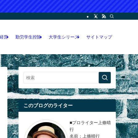
ー・コンサル・人脈論などの各情報などを記載。LINEオープンチャット攻略執筆
経営
勤労学生控除
大学生シリーズ
サイトマップ
このブログのライター
■プロライター上條晴
行
名前：上條晴行