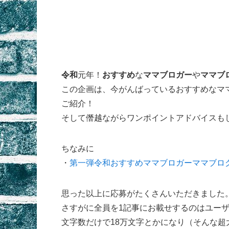
令和
元年！
おすすめ
な
ママブロガー
や
ママブ
この企画は、今がんばっているおすすめなマ
ご紹介！
そして僭越ながらワンポイントアドバイスも
ちなみに
・
第一弾令和おすすめママブロガーママブロ
思った以上に応募がたくさんいただきました
さすがに全員を1記事にお載せするのはユー
文字数だけで18万文字とかになり（そんな超