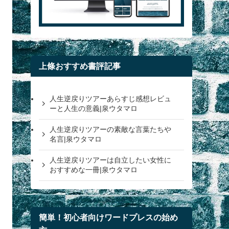
上條おすすめ書評記事
人生逆戻りツアーあらすじ感想レビュ
ーと人生の意義|泉ウタマロ
人生逆戻りツアーの素敵な言葉たちや
名言|泉ウタマロ
人生逆戻りツアーは自立したい女性に
おすすめな一冊|泉ウタマロ
簡単！初心者向けワードプレスの始め