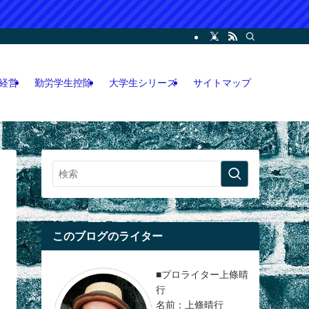
ー・コンサル・人脈論などの各情報などを記載。LINEオープンチャット攻略執筆
経営
勤労学生控除
大学生シリーズ
サイトマップ
このブログのライター
■プロライター上條晴
行
名前：上條晴行