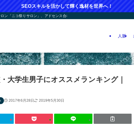
SEOスキルを活かして輝く逸材を世界へ！
ン「ニコ祭りサロン」、アドセンス合格応援！人つなぎ屋さん活動、人生逆戻りツア
人脈
高校・大学生男子にオススメランキング｜
2017年6月28日
2019年5月30日
n