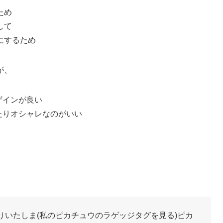
ため
して
にするため
が、
ザインが良い
たりオシャレなのがいい
りいたしま(私のピカチュウのラゲッジタグを見る)ピカ