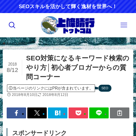
SEOスキルを活かして輝く逸材を世界へ！
ホーム
SEO
SEO対策になるキーワード検索の
2018
やり方│初心者ブロガーからの質
8/12
問コーナー
当ページのリンクにはPRが含まれています。
SEO
2018年8月10日
2018年8月12日
スポンサードリンク